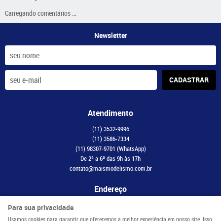
Carregando comentários ...
Newsletter
CADASTRAR
Atendimento
(11)
3532-9996
(11)
3586-7334
(11)
98307-9701
(WhatsApp)
De 2ª a 6ª das 9h às 17h
contato@maismodelismo.com.br
Endereço
Avenida Adolfo Pinheiro, 2056, CJ 34
-
Santo Amaro, São Paulo
-
SP
Para sua privacidade
CEP: 04734-003
Usamos cookies para garantir que oferecemos a melhor experiência em nosso site. Isso