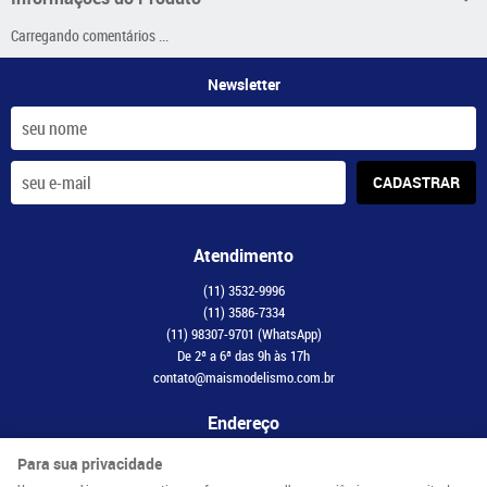
Carregando comentários ...
Newsletter
CADASTRAR
Atendimento
(11)
3532-9996
(11)
3586-7334
(11)
98307-9701
(WhatsApp)
De 2ª a 6ª das 9h às 17h
contato@maismodelismo.com.br
Endereço
Avenida Adolfo Pinheiro, 2056, CJ 34
-
Santo Amaro, São Paulo
-
SP
Para sua privacidade
CEP: 04734-003