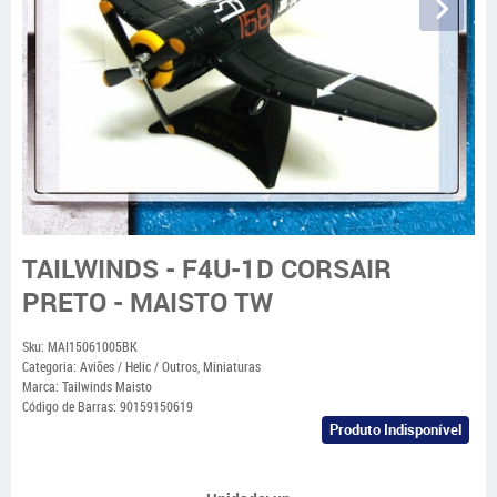
TAILWINDS - F4U-1D CORSAIR
PRETO - MAISTO TW
Sku:
MAI15061005BK
Categoria:
Aviões / Helic / Outros
,
Miniaturas
Marca:
Tailwinds Maisto
Código de Barras:
90159150619
Produto Indisponível