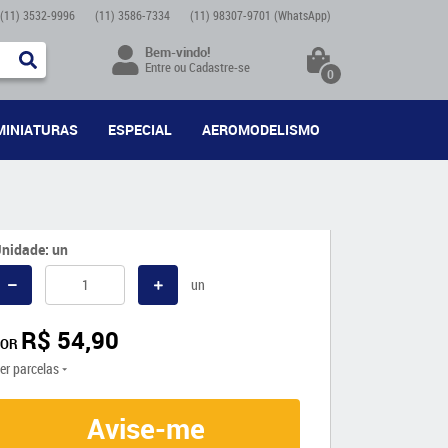
(11)
3532-9996
(11)
3586-7334
(11)
98307-9701
(WhatsApp)
Bem-vindo!
Entre
ou
Cadastre-se
0
MINIATURAS
ESPECIAL
AEROMODELISMO
nidade: un
un
R$ 54,90
POR
er parcelas
Avise-me