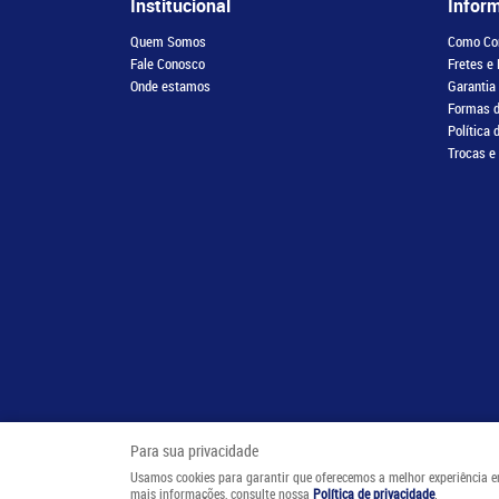
Institucional
Infor
Quem Somos
Como Co
Fale Conosco
Fretes e
Onde estamos
Garantia
Formas 
Política 
Trocas e
Para sua privacidade
Usamos cookies para garantir que oferecemos a melhor experiência em n
mais informações, consulte nossa
Política de privacidade
.