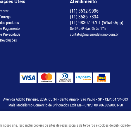
mações Úteis
Atendimento
(11)
3532-9996
mprar
(11)
3586-7334
 Entrega
(11)
98307-9701
(WhatsApp)
 dos produtos
de Pagamento
De 2ª a 6ª das 9h às 17h
de Privacidade
contato@maismodelismo.com.br
 Devoluções
Avenida Adolfo Pinheiro, 2056, CJ 34
-
Santo Amaro, São Paulo
-
SP
-
CEP: 04734-003
Mais Modelismo Comercio de Brinquedos Ltda Me - CNPJ: 08.706.885/0001-50
osso site. Isso inclui cookies de sites de redes sociais de terceiros e cookies de publicidade
LOJA VIRTUAL CRIADA POR