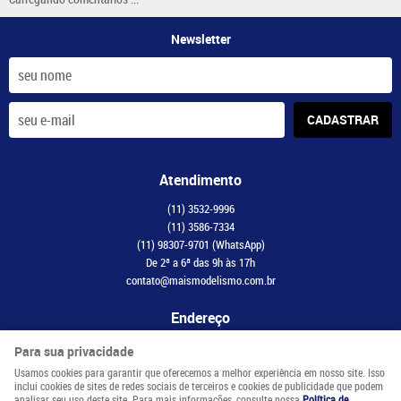
Newsletter
CADASTRAR
Atendimento
(11)
3532-9996
(11)
3586-7334
(11)
98307-9701
(WhatsApp)
De 2ª a 6ª das 9h às 17h
contato@maismodelismo.com.br
Endereço
Avenida Adolfo Pinheiro, 2056, CJ 34
-
Santo Amaro, São Paulo
-
SP
Para sua privacidade
CEP: 04734-003
Usamos cookies para garantir que oferecemos a melhor experiência em nosso site. Isso
inclui cookies de sites de redes sociais de terceiros e cookies de publicidade que podem
analisar seu uso deste site. Para mais informações, consulte nossa
Política de