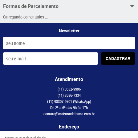
Formas de Parcelamento
Carregando comentários ...
Newsletter
CADASTRAR
Atendimento
(11)
3532-9996
(11)
3586-7334
(11)
98307-9701
(WhatsApp)
De 2ª a 6ª das 9h às 17h
contato@maismodelismo.com.br
Endereço
Avenida Adolfo Pinheiro, 2056, CJ 34
-
Santo Amaro, São Paulo
-
SP