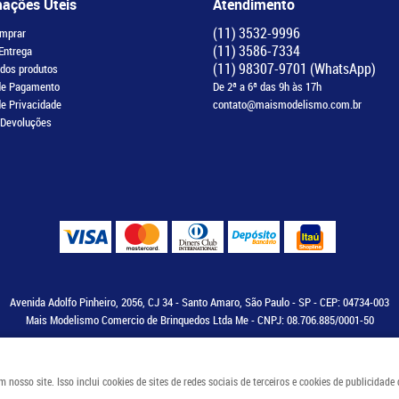
mações Úteis
Atendimento
(11)
3532-9996
mprar
(11)
3586-7334
 Entrega
(11)
98307-9701
(WhatsApp)
 dos produtos
de Pagamento
De 2ª a 6ª das 9h às 17h
de Privacidade
contato@maismodelismo.com.br
 Devoluções
Avenida Adolfo Pinheiro, 2056, CJ 34
-
Santo Amaro, São Paulo
-
SP
-
CEP: 04734-003
Mais Modelismo Comercio de Brinquedos Ltda Me - CNPJ: 08.706.885/0001-50
osso site. Isso inclui cookies de sites de redes sociais de terceiros e cookies de publicidade
LOJA VIRTUAL CRIADA POR