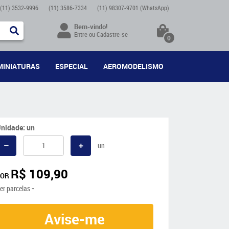
(11)
3532-9996
(11)
3586-7334
(11)
98307-9701
(WhatsApp)
Bem-vindo!
Entre
ou
Cadastre-se
0
MINIATURAS
ESPECIAL
AEROMODELISMO
nidade: un
un
R$ 109,90
POR
er parcelas
Avise-me