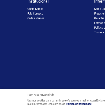
Institucional
Infor
Quem Somos
Como Co
Fale Conosco
Fretes e
Onde estamos
Garantia
Formas 
Política 
Trocas e
Para sua privacidade
Usamos cookies para garantir que oferecemos a melhor experiência em n
mais informações, consulte nossa
Política de privacidade
.