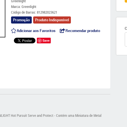
Greenlight
Marca:
Greenlight
Código de Barras:
812982023621
Promoção
Produto Indisponível
C
Adicionar aos Favoritos
Recomendar produto
Save
LIGHT Hot Pursuit Serve and Protect - Contém uma Miniatura de Metal