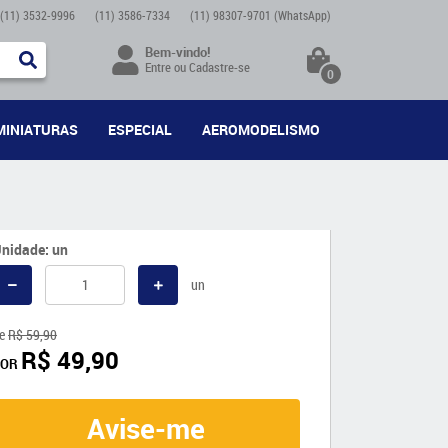
(11)
3532-9996
(11)
3586-7334
(11)
98307-9701
(WhatsApp)
Bem-vindo!
Entre
ou
Cadastre-se
0
MINIATURAS
ESPECIAL
AEROMODELISMO
nidade: un
un
e
R$ 59,90
R$ 49,90
POR
Avise-me