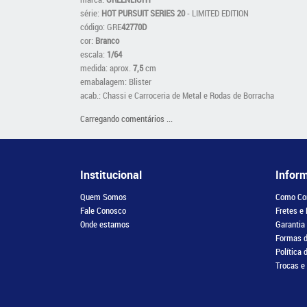
série:
HOT PURSUIT SERIES 20
- LIMITED EDITION
código: GRE
42770D
cor:
Branco
escala:
1/64
medida: aprox.
7,5
cm
emabalagem: Blister
acab.: Chassi e Carroceria de Metal e Rodas de Borracha
Carregando comentários ...
Institucional
Infor
Quem Somos
Como Co
Fale Conosco
Fretes e
Onde estamos
Garantia
Formas 
Política 
Trocas e