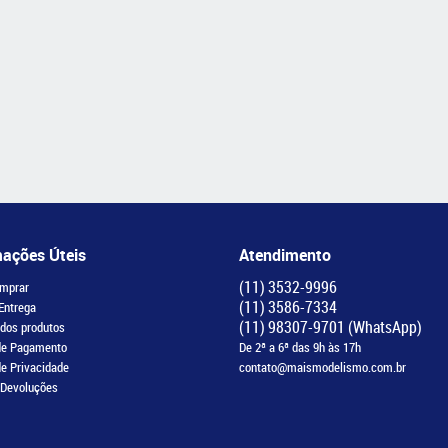
mações Úteis
Atendimento
(11)
3532-9996
mprar
(11)
3586-7334
 Entrega
(11)
98307-9701
(WhatsApp)
 dos produtos
de Pagamento
De 2ª a 6ª das 9h às 17h
de Privacidade
contato@maismodelismo.com.br
 Devoluções