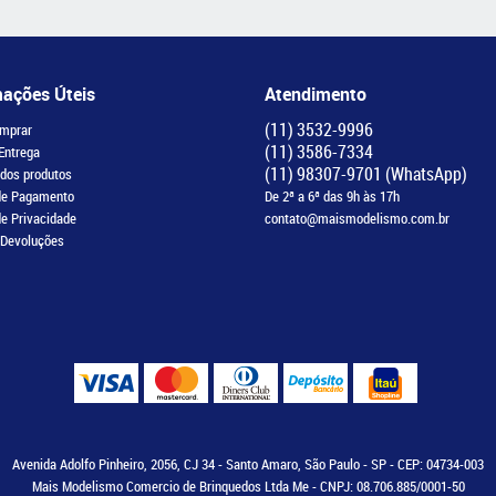
mações Úteis
Atendimento
(11)
3532-9996
mprar
(11)
3586-7334
 Entrega
(11)
98307-9701
(WhatsApp)
 dos produtos
de Pagamento
De 2ª a 6ª das 9h às 17h
de Privacidade
contato@maismodelismo.com.br
 Devoluções
Avenida Adolfo Pinheiro, 2056, CJ 34
-
Santo Amaro, São Paulo
-
SP
-
CEP: 04734-003
Mais Modelismo Comercio de Brinquedos Ltda Me - CNPJ: 08.706.885/0001-50