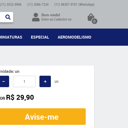
(11)
3532-9996
(11)
3586-7334
(11)
98307-9701
(WhatsApp)
Bem-vindo!
Entre
ou
Cadastre-se
0
MINIATURAS
ESPECIAL
AEROMODELISMO
nidade: un
un
R$ 29,90
POR
Avise-me