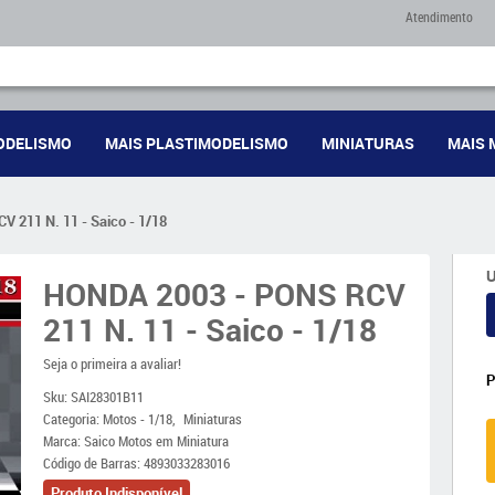
Atendimento
ODELISMO
MAIS PLASTIMODELISMO
MINIATURAS
MAIS 
 211 N. 11 - Saico - 1/18
U
HONDA 2003 - PONS RCV
211 N. 11 - Saico - 1/18
Seja o primeira a avaliar!
Sku:
SAI28301B11
Categoria:
Motos - 1/18
Miniaturas
Marca:
Saico Motos em Miniatura
Código de Barras:
4893033283016
Produto Indisponível