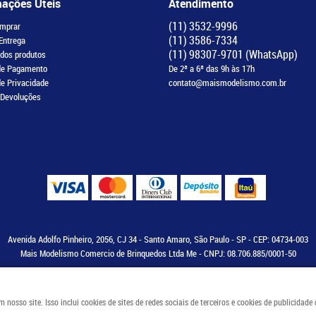
mações Úteis
Atendimento
(11)
3532-9996
mprar
(11)
3586-7334
 Entrega
(11)
98307-9701
(WhatsApp)
 dos produtos
de Pagamento
De 2ª a 6ª das 9h às 17h
de Privacidade
contato@maismodelismo.com.br
 Devoluções
Avenida Adolfo Pinheiro, 2056, CJ 34
-
Santo Amaro, São Paulo
-
SP
-
CEP: 04734-003
Mais Modelismo Comercio de Brinquedos Ltda Me - CNPJ: 08.706.885/0001-50
osso site. Isso inclui cookies de sites de redes sociais de terceiros e cookies de publicidade
LOJA VIRTUAL CRIADA POR