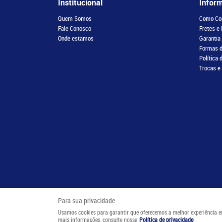
Institucional
Infor
Quem Somos
Como Co
Fale Conosco
Fretes e
Onde estamos
Garantia
Formas 
Política 
Trocas e
Para sua privacidade
Usamos cookies para garantir que oferecemos a melhor experiência em n
mais informações, consulte nossa
Política de privacidade
.