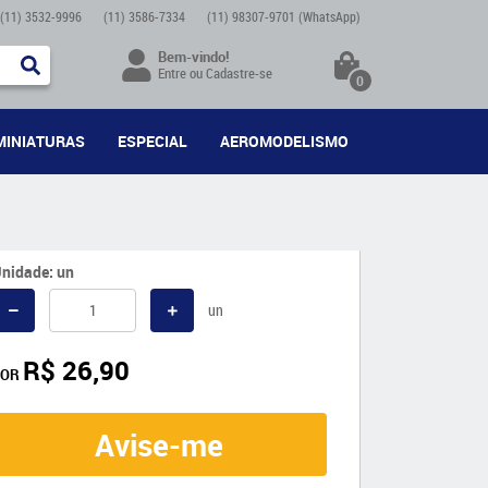
(11)
3532-9996
(11)
3586-7334
(11)
98307-9701
(WhatsApp)
Bem-vindo!
Entre
ou
Cadastre-se
0
MINIATURAS
ESPECIAL
AEROMODELISMO
nidade: un
un
R$ 26,90
POR
Avise-me