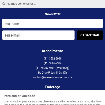
Carregando comentários ...
Newsletter
CADASTRAR
Atendimento
(11)
3532-9996
(11)
3586-7334
(11)
98307-9701
(WhatsApp)
De 2ª a 6ª das 9h às 17h
contato@maismodelismo.com.br
Endereço
Avenida Adolfo Pinheiro, 2056, CJ 34
-
Santo Amaro, São Paulo
-
SP
Para sua privacidade
CEP: 04734-003
Usamos cookies para garantir que oferecemos a melhor experiência em nosso site. Isso
inclui cookies de sites de redes sociais de terceiros e cookies de publicidade que podem