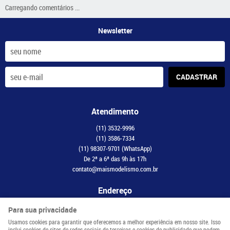
Carregando comentários ...
Newsletter
CADASTRAR
Atendimento
(11)
3532-9996
(11)
3586-7334
(11)
98307-9701
(WhatsApp)
De 2ª a 6ª das 9h às 17h
contato@maismodelismo.com.br
Endereço
Avenida Adolfo Pinheiro, 2056, CJ 34
-
Santo Amaro, São Paulo
-
SP
Para sua privacidade
CEP: 04734-003
Usamos cookies para garantir que oferecemos a melhor experiência em nosso site. Isso
inclui cookies de sites de redes sociais de terceiros e cookies de publicidade que podem