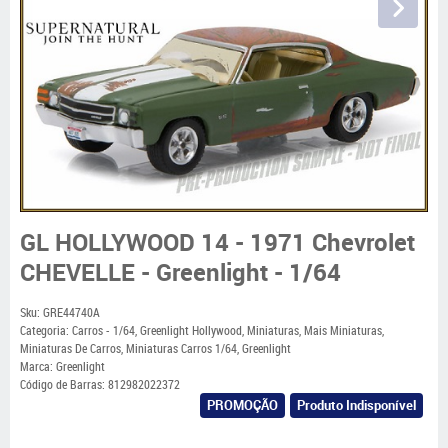
GL HOLLYWOOD 14 - 1971 Chevrolet
CHEVELLE - Greenlight - 1/64
Sku:
GRE44740A
Categoria:
Carros - 1/64
,
Greenlight Hollywood
,
Miniaturas
,
Mais Miniaturas
,
Miniaturas De Carros
,
Miniaturas Carros 1/64
,
Greenlight
Marca:
Greenlight
Código de Barras:
812982022372
PROMOÇÃO
Produto Indisponível