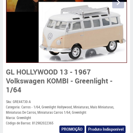
GL HOLLYWOOD 13 - 1967
Volkswagen KOMBI - Greenlight -
1/64
Sku:
GRE44730-A
Categoria:
Carros - 1/64
,
Greenlight Hollywood
,
Miniaturas
,
Mais Miniaturas
,
Miniaturas De Carros
,
Miniaturas Carros 1/64
,
Greenlight
Marca:
Greenlight
Código de Barras:
812982022365
PROMOÇÃO
Produto Indisponível