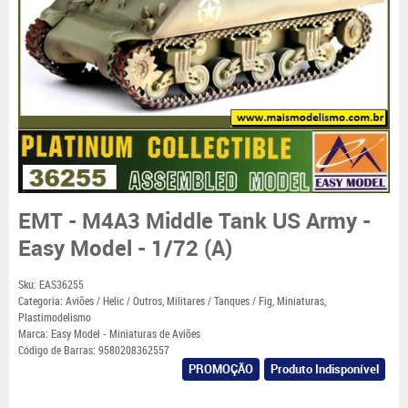
EMT - M4A3 Middle Tank US Army -
Easy Model - 1/72 (A)
Sku:
EAS36255
Categoria:
Aviões / Helic / Outros
,
Militares / Tanques / Fig
,
Miniaturas
,
Plastimodelismo
Marca:
Easy Model - Miniaturas de Aviões
Código de Barras:
9580208362557
PROMOÇÃO
Produto Indisponível