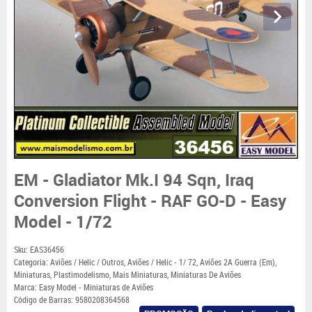
EM - Gladiator Mk.I 94 Sqn, Iraq
Conversion Flight - RAF GO-D - Easy
Model - 1/72
Sku:
EAS36456
Categoria:
Aviões / Helic / Outros
,
Aviões / Helic - 1/ 72
,
Aviões 2A Guerra (Em)
,
Miniaturas
,
Plastimodelismo
,
Mais Miniaturas
,
Miniaturas De Aviões
Marca:
Easy Model - Miniaturas de Aviões
Código de Barras:
9580208364568