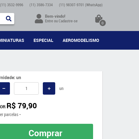
(11)
3532-9996
(11)
3586-7334
(11)
98307-9701
(WhatsApp)
Bem-vindo!
Entre
ou
Cadastre-se
0
MINIATURAS
ESPECIAL
AEROMODELISMO
nidade: un
un
R$ 79,90
POR
er parcelas
Comprar