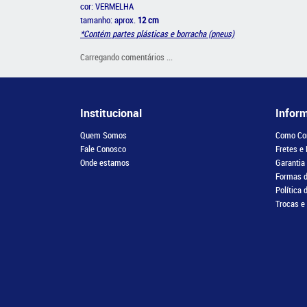
cor: VERMELHA
tamanho: aprox.
12 cm
*Contém partes plásticas e borracha (pneus)
Carregando comentários ...
Institucional
Infor
Quem Somos
Como Co
Fale Conosco
Fretes e
Onde estamos
Garantia
Formas 
Política 
Trocas e