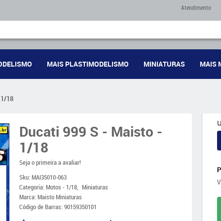
Atendimento
ODELISMO
MAIS PLASTIMODELISMO
MINIATURAS
MAIS 
 1/18
U
Ducati 999 S - Maisto -
1/18
Seja o primeira a avaliar!
Sku:
MAI35010-063
V
Categoria:
Motos - 1/18
Miniaturas
Marca:
Maisto Miniaturas
Código de Barras:
90159350101