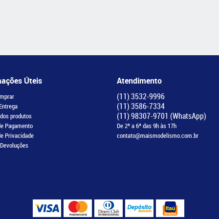
mações Úteis
Atendimento
(11)
3532-9996
mprar
(11)
3586-7334
 Entrega
(11)
98307-9701
(WhatsApp)
 dos produtos
de Pagamento
De 2ª a 6ª das 9h às 17h
de Privacidade
contato@maismodelismo.com.br
 Devoluções