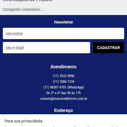
Carregando comentários ...
Newsletter
CADASTRAR
Atendimento
(11)
3532-9996
(11)
3586-7334
(11)
98307-9701
(WhatsApp)
De 2ª a 6ª das 9h às 17h
contato@maismodelismo.com.br
Endereço
Avenida Adolfo Pinheiro, 2056, CJ 34
-
Santo Amaro, São Paulo
-
SP
Para sua privacidade
CEP: 04734-003