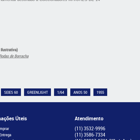
Ilustrativa)
 Rodas de Borracha
SEIES 60
GREENLIGHT
1/64
ANOS 50
1955
mações Úteis
Atendimento
(11)
3532-9996
mprar
(11)
3586-7334
 Entrega