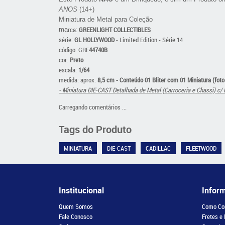
ANOS
(14+)
Miniatura de Metal para Coleção
rca:
GREENLIGHT COLLECTIBLES
ma
série:
GL HOLLYWOOD
- Limited Edition - Série 14
código: GRE
44740B
cor:
Preto
escala:
1/64
medida: aprox.
8,5 cm - Conteúdo 01 Bliter com 01 Miniatura (foto 
- Miniatura DIE-CAST Detalhada de Metal (Carroceria e Chassi) c/
Carregando comentários ...
Tags do Produto
MINIATURA
DIE-CAST
CADILLAC
FLEETWOOD
Institucional
Infor
Quem Somos
Como Co
Fale Conosco
Fretes e