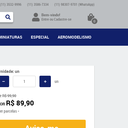
(11)
3532-9996
(11)
3586-7334
(11)
98307-9701
(WhatsApp)
Bem-vindo!
Entre
ou
Cadastre-se
0
MINIATURAS
ESPECIAL
AEROMODELISMO
nidade: un
un
e
R$ 99,90
R$ 89,90
POR
er parcelas