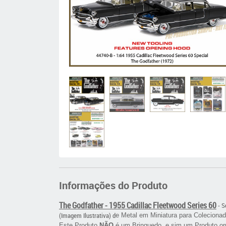
Informações do Produto
The Godfather - 1955 Cadillac Fleetwood Series 60
- S
(Imagem Ilustrativa) d
e Metal em Miniatura para Colecionad
Este Produto
NÃO
é um Brinquedo, e sim um Produto or