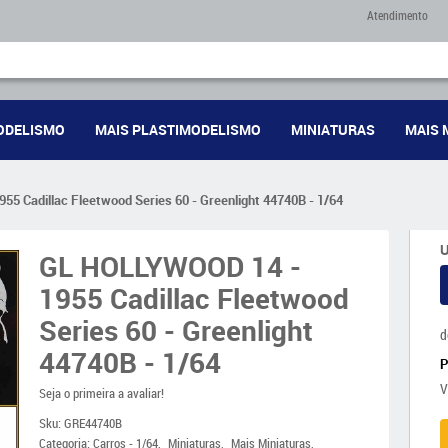
Atendimento
ODELISMO
MAIS PLASTIMODELISMO
MINIATURAS
MAIS 
5 Cadillac Fleetwood Series 60 - Greenlight 44740B - 1/64
U
GL HOLLYWOOD 14 -
1955 Cadillac Fleetwood
Series 60 - Greenlight
d
44740B - 1/64
V
Seja o primeira a avaliar!
Sku:
GRE44740B
Categoria:
Carros - 1/64
Miniaturas
Mais Miniaturas