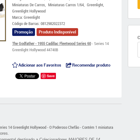
Miniaturas De Carros
Miniaturas Carros 1/64
Greenlight
Greenlight Hollywood
Marca:
Greenlight
Código de Barras:
0812982022372
Promoção
Produto Indisponível
C
The Godfather - 1955 Cadillac Fleetwood Series 60
- Series 14
Greenlight Hollywood 44740B
Adicionar aos Favoritos
Recomendar produto
Save
eries 14 Greenlight Hollywood - O Poderoso Chefão - Contém 1 miniatura
ores.
namental destinado a Colecionadores
MAIORES DE 14