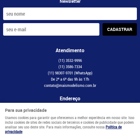
Newsletter
CADASTRAR
Atendimento
(11)
3532-9996
(11)
3586-7334
(11)
98307-9701
(WhatsApp)
De 2ª a 6ª das 9h às 17h
contato@maismodelismo.com.br
Endereço
Avenida Adolfo Pinheiro, 2056, CJ 34
-
Santo Amaro, São Paulo
-
SP
Para sua privacidade
CEP: 04734-003
Usamos cookies para garantir que oferecemos a melhor experiência em nosso site. Isso
inclui cookies de sites de redes sociais de terceiros e cookies de publicidade que podem
analisar seu uso deste site. Para mais informações, consulte nossa
Política de
LOJA VIRTUAL CRIADA POR
privacidade
.