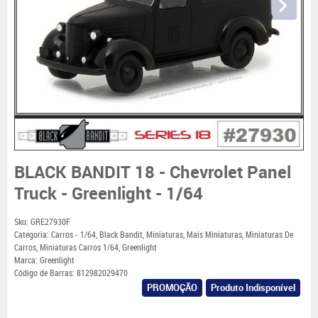
BLACK BANDIT 18 - Chevrolet Panel
Truck - Greenlight - 1/64
Sku:
GRE27930F
Categoria:
Carros - 1/64
,
Black Bandit
,
Miniaturas
,
Mais Miniaturas
,
Miniaturas De
Carros
,
Miniaturas Carros 1/64
,
Greenlight
Marca:
Greenlight
Código de Barras:
812982029470
PROMOÇÃO
Produto Indisponível