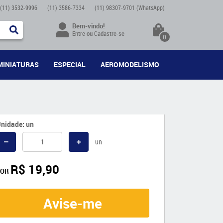
(11)
3532-9996
(11)
3586-7334
(11)
98307-9701
(WhatsApp)
Bem-vindo!
Entre
ou
Cadastre-se
0
MINIATURAS
ESPECIAL
AEROMODELISMO
nidade: un
un
R$ 19,90
POR
Avise-me