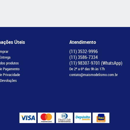
mações Úteis
Atendimento
(11)
3532-9996
mprar
(11)
3586-7334
 Entrega
(11)
98307-9701
(WhatsApp)
 dos produtos
de Pagamento
De 2ª a 6ª das 9h às 17h
de Privacidade
contato@maismodelismo.com.br
 Devoluções