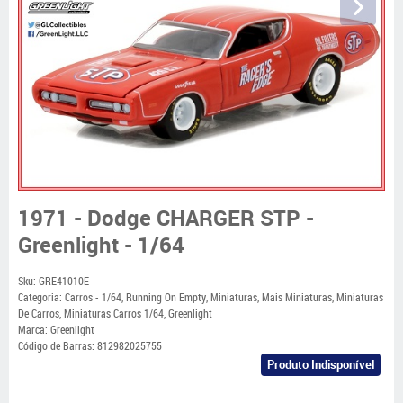
1971 - Dodge CHARGER STP -
Greenlight - 1/64
Sku:
GRE41010E
Categoria:
Carros - 1/64
,
Running On Empty
,
Miniaturas
,
Mais Miniaturas
,
Miniaturas
De Carros
,
Miniaturas Carros 1/64
,
Greenlight
Marca:
Greenlight
Código de Barras:
812982025755
Produto Indisponível