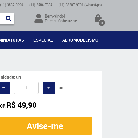
(11)
3532-9996
(11)
3586-7334
(11)
98307-9701
(WhatsApp)
Bem-vindo!
Entre
ou
Cadastre-se
0
MINIATURAS
ESPECIAL
AEROMODELISMO
nidade: un
un
R$ 49,90
POR
Avise-me