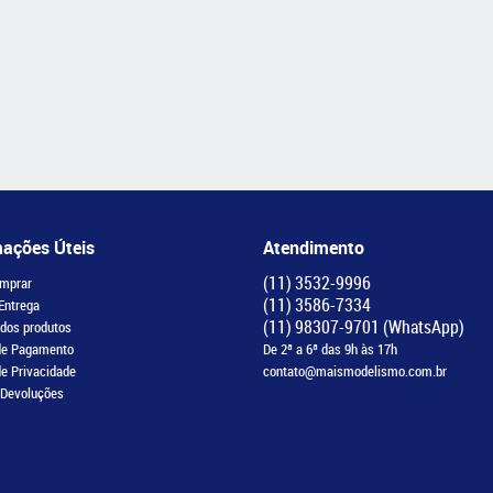
mações Úteis
Atendimento
(11)
3532-9996
mprar
(11)
3586-7334
 Entrega
(11)
98307-9701
(WhatsApp)
 dos produtos
de Pagamento
De 2ª a 6ª das 9h às 17h
de Privacidade
contato@maismodelismo.com.br
 Devoluções