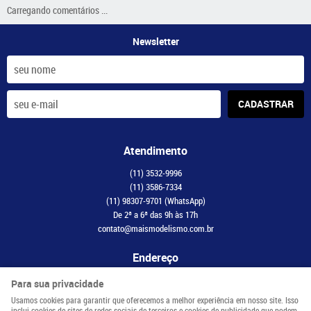
Carregando comentários ...
Newsletter
CADASTRAR
Atendimento
(11)
3532-9996
(11)
3586-7334
(11)
98307-9701
(WhatsApp)
De 2ª a 6ª das 9h às 17h
contato@maismodelismo.com.br
Endereço
Avenida Adolfo Pinheiro, 2056, CJ 34
-
Santo Amaro, São Paulo
-
SP
Para sua privacidade
CEP: 04734-003
Usamos cookies para garantir que oferecemos a melhor experiência em nosso site. Isso
inclui cookies de sites de redes sociais de terceiros e cookies de publicidade que podem