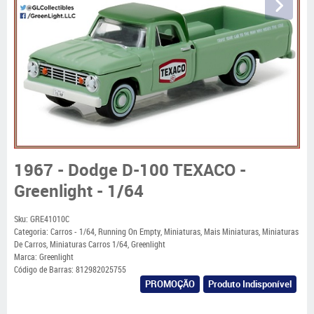
1967 - Dodge D-100 TEXACO -
Greenlight - 1/64
Sku:
GRE41010C
Categoria:
Carros - 1/64
,
Running On Empty
,
Miniaturas
,
Mais Miniaturas
,
Miniaturas
De Carros
,
Miniaturas Carros 1/64
,
Greenlight
Marca:
Greenlight
Código de Barras:
812982025755
PROMOÇÃO
Produto Indisponível