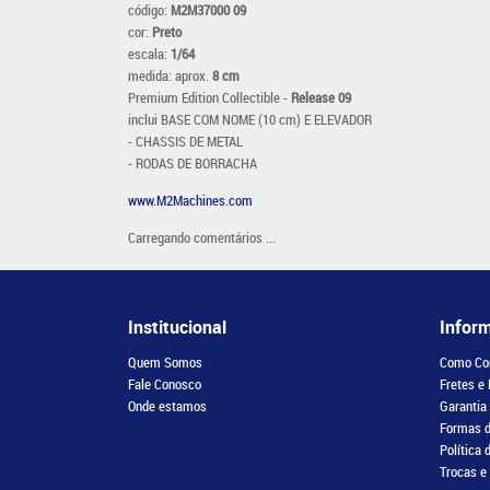
código:
M2M37000 09
cor:
Preto
escala:
1/64
medida: aprox.
8 cm
Premium Edition Collectible -
Release 09
inclui BASE COM NOME (10 cm) E ELEVADOR
- CHASSIS DE METAL
- RODAS DE BORRACHA
www.M2Machines.com
Carregando comentários ...
Institucional
Infor
Quem Somos
Como Co
Fale Conosco
Fretes e
Onde estamos
Garantia
Formas 
Política 
Trocas e