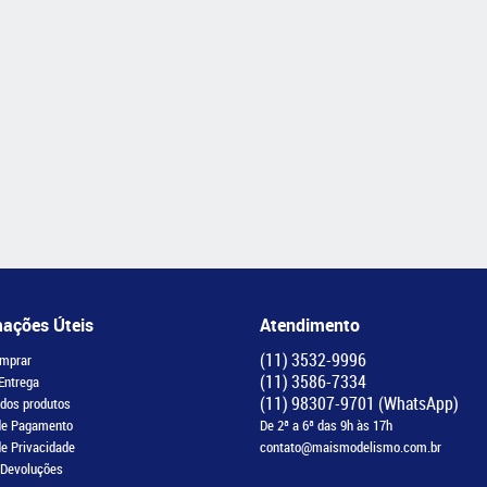
mações Úteis
Atendimento
(11)
3532-9996
mprar
(11)
3586-7334
 Entrega
(11)
98307-9701
(WhatsApp)
 dos produtos
de Pagamento
De 2ª a 6ª das 9h às 17h
de Privacidade
contato@maismodelismo.com.br
 Devoluções