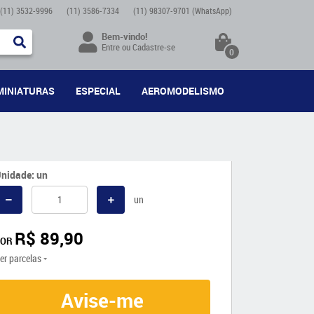
(11)
3532-9996
(11)
3586-7334
(11)
98307-9701
(WhatsApp)
Bem-vindo!
Entre
ou
Cadastre-se
0
MINIATURAS
ESPECIAL
AEROMODELISMO
nidade: un
un
R$ 89,90
POR
er parcelas
Avise-me