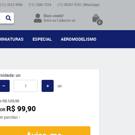
(11)
3532-9996
(11)
3586-7334
(11)
98307-9701
(WhatsApp)
Bem-vindo!
Entre
ou
Cadastre-se
0
MINIATURAS
ESPECIAL
AEROMODELISMO
nidade: un
un
e
R$ 129,90
R$ 99,90
POR
er parcelas