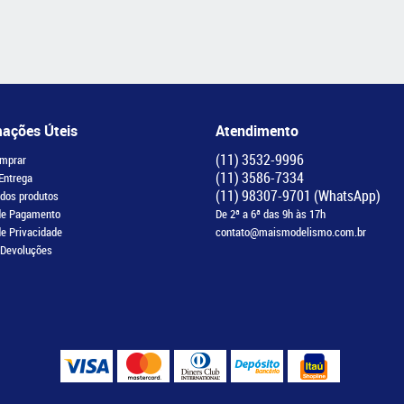
mações Úteis
Atendimento
(11)
3532-9996
mprar
(11)
3586-7334
 Entrega
(11)
98307-9701
(WhatsApp)
 dos produtos
de Pagamento
De 2ª a 6ª das 9h às 17h
de Privacidade
contato@maismodelismo.com.br
 Devoluções