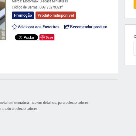
Marca:
Motormax Diecast Miniaturas
Código de Barras:
066173279321f
Promoção
Produto Indisponível
Adicionar aos Favoritos
Recomendar produto
C
Save
etal em miniatura, rico em detalhes, para colecionadores.
stinado a colecionadores.