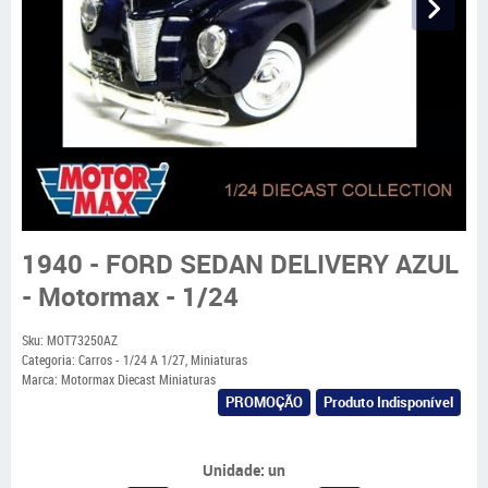
1940 - FORD SEDAN DELIVERY AZUL
- Motormax - 1/24
Sku:
MOT73250AZ
Categoria:
Carros - 1/24 A 1/27
,
Miniaturas
Marca:
Motormax Diecast Miniaturas
PROMOÇÃO
Produto Indisponível
Unidade: un