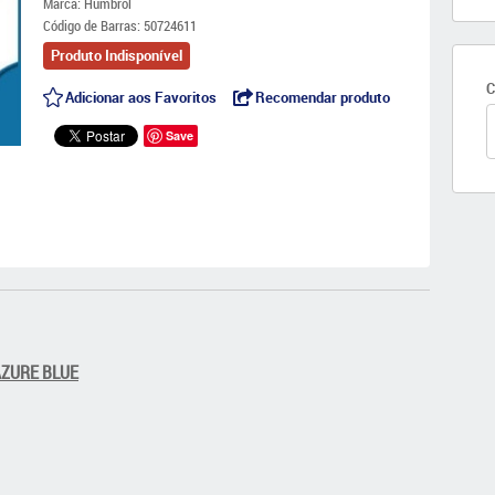
Marca:
Humbrol
Código de Barras:
50724611
Produto Indisponível
C
Adicionar aos Favoritos
Recomendar produto
Save
 AZURE BLUE