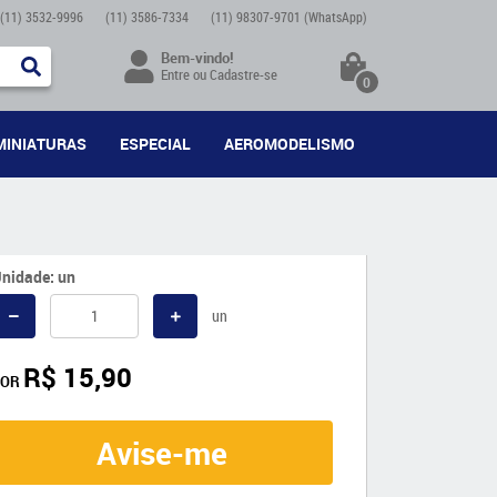
(11)
3532-9996
(11)
3586-7334
(11)
98307-9701
(WhatsApp)
Bem-vindo!
Entre
ou
Cadastre-se
0
MINIATURAS
ESPECIAL
AEROMODELISMO
nidade: un
un
R$ 15,90
POR
Avise-me