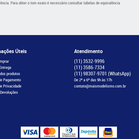
cia. Para obter o tom exato é necessário consultar tabelas de equivalência
mações Úteis
Atendimento
(11)
3532-9996
mprar
(11)
3586-7334
 Entrega
(11)
98307-9701
(WhatsApp)
 dos produtos
de Pagamento
De 2ª a 6ª das 9h às 17h
de Privacidade
contato@maismodelismo.com.br
 Devoluções