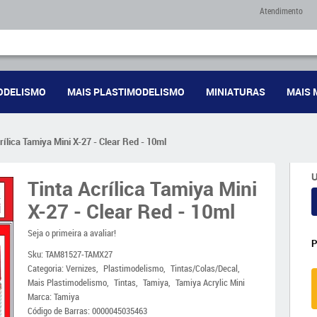
Atendimento
ODELISMO
MAIS PLASTIMODELISMO
MINIATURAS
MAIS 
rílica Tamiya Mini X-27 - Clear Red - 10ml
U
Tinta Acrílica Tamiya Mini
X-27 - Clear Red - 10ml
Seja o primeira a avaliar!
Sku:
TAM81527-TAMX27
Categoria:
Vernizes
Plastimodelismo
Tintas/Colas/Decal
Mais Plastimodelismo
Tintas
Tamiya
Tamiya Acrylic Mini
Marca:
Tamiya
Código de Barras:
0000045035463