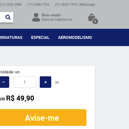
(11)
3532-9996
(11)
3586-7334
(11)
98307-9701
(WhatsApp)
Bem-vindo!
Entre
ou
Cadastre-se
0
MINIATURAS
ESPECIAL
AEROMODELISMO
nidade: un
un
R$ 49,90
POR
Avise-me