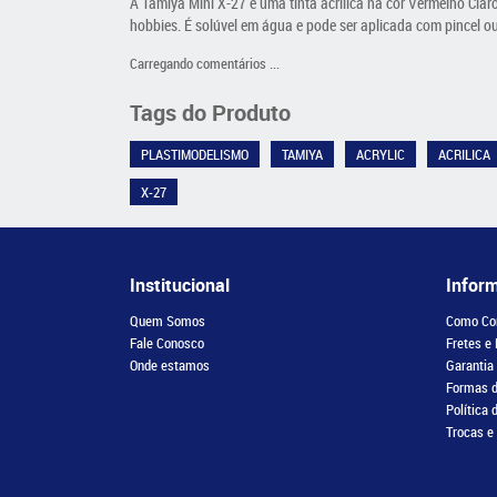
A Tamiya Mini X-27 é uma tinta acrílica na cor Vermelho Clar
hobbies. É solúvel em água e pode ser aplicada com pincel o
Carregando comentários ...
Tags do Produto
PLASTIMODELISMO
TAMIYA
ACRYLIC
ACRILICA
X-27
Institucional
Infor
Quem Somos
Como Co
Fale Conosco
Fretes e
Onde estamos
Garantia
Formas 
Política 
Trocas e