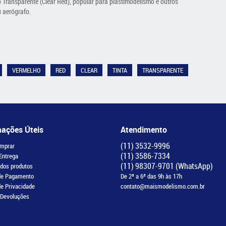
o Transparente (Clear Red), popular para plastimodelismo e outros
u aerógrafo.
VERMELHO
RED
CLEAR
TINTA
TRANSPARENTE
mações Úteis
Atendimento
(11)
3532-9996
mprar
(11)
3586-7334
 Entrega
(11)
98307-9701
(WhatsApp)
 dos produtos
de Pagamento
De 2ª a 6ª das 9h às 17h
de Privacidade
contato@maismodelismo.com.br
 Devoluções