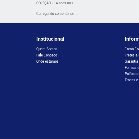
COLEÇÃO - 14 anos ou +
Carregando comentários ...
Institucional
Infor
Quem Somos
Como Co
Fale Conosco
Fretes e
Onde estamos
Garantia
Formas 
Política 
Trocas e