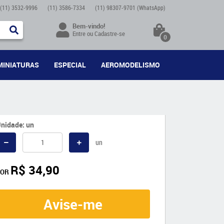
(11)
3532-9996
(11)
3586-7334
(11)
98307-9701
(WhatsApp)
Bem-vindo!
Entre
ou
Cadastre-se
0
MINIATURAS
ESPECIAL
AEROMODELISMO
nidade: un
un
R$ 34,90
POR
Avise-me