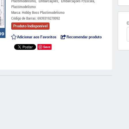
Plastimodelismo
Embarcações
Embarcações P/Escala
Plastimodelismo
Marca:
Hobby Boss Plastimodelismo
Código de Barras:
6939319270092
C
Produto Indisponível
Adicionar aos Favoritos
Recomendar produto
Save