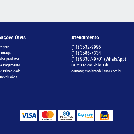
mações Úteis
Atendimento
(11)
3532-9996
mprar
(11)
3586-7334
 Entrega
(11)
98307-9701
(WhatsApp)
 dos produtos
de Pagamento
De 2ª a 6ª das 9h às 17h
de Privacidade
contato@maismodelismo.com.br
 Devoluções