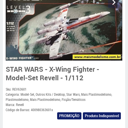
STAR WARS - X-Wing Fighter -
Model-Set Revell - 1/112
Sku:
REV63601
Categoria:
Model-Set
,
Outros Kits / Desktop
,
Star Wars
,
Mais Plastimodelismo
,
Plastimodelismo
,
Mais Plastimodelismo
,
Ficção/Temáticos
Marca:
Revell
Código de Barras:
400980363601x
PROMOÇÃO
Produto Indisponível