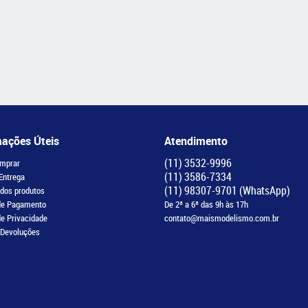
mações Úteis
Atendimento
(11)
3532-9996
mprar
(11)
3586-7334
 Entrega
(11)
98307-9701
(WhatsApp)
 dos produtos
de Pagamento
De 2ª a 6ª das 9h às 17h
de Privacidade
contato@maismodelismo.com.br
 Devoluções