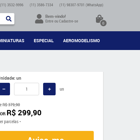
(11)
3532-9996
(11)
3586-7334
(11)
98307-9701
(WhatsApp)
Bem-vindo!
Entre
ou
Cadastre-se
0
MINIATURAS
ESPECIAL
AEROMODELISMO
nidade: un
un
e
R$ 379,90
R$ 299,90
POR
er parcelas