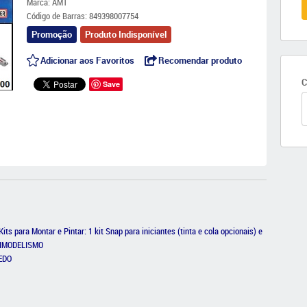
Marca:
AMT
Código de Barras:
849398007754
Promoção
Produto Indisponível
Adicionar aos Favoritos
Recomendar produto
C
Save
Kits para Montar e Pintar: 1 kit Snap para iniciantes (tinta e cola opcionais) e
ASTIMODELISMO
UEDO