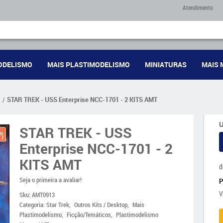
Atendimento
ODELISMO
MAIS PLASTIMODELISMO
MINIATURAS
MAIS 
STAR TREK - USS Enterprise NCC-1701 - 2 KITS AMT
U
STAR TREK - USS
Enterprise NCC-1701 - 2
KITS AMT
d
Seja o primeira a avaliar!
V
Sku:
AMT0913
Categoria:
Star Trek
Outros Kits / Desktop
Mais
Plastimodelismo
Ficção/Temáticos
Plastimodelismo