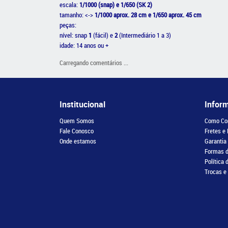
escala:
1/1000 (snap) e 1/650 (SK 2)
tamanho: <->
1/1000 aprox. 28 cm e 1/650 aprox. 45 cm
peças:
nível: snap
1
(fácil) e
2
(Intermediário 1 a 3)
idade: 14 anos ou +
Carregando comentários ...
Institucional
Infor
Quem Somos
Como Co
Fale Conosco
Fretes e
Onde estamos
Garantia
Formas 
Política 
Trocas e