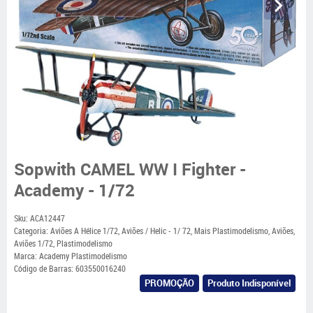
Sopwith CAMEL WW I Fighter -
Academy - 1/72
Sku:
ACA12447
Categoria:
Aviões A Hélice 1/72
,
Aviões / Helic - 1/ 72
,
Mais Plastimodelismo
,
Aviões
,
Aviões 1/72
,
Plastimodelismo
Marca:
Academy Plastimodelismo
Código de Barras:
603550016240
PROMOÇÃO
Produto Indisponível