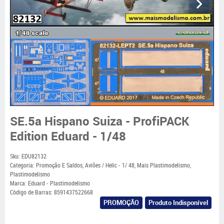
SE.5a Hispano Suiza - ProfiPACK
Edition Eduard - 1/48
Sku:
EDU82132
Categoria:
Promoção E Saldos
,
Aviões / Helic - 1/ 48
,
Mais Plastimodelismo
,
Plastimodelismo
Marca:
Eduard - Plastimodelismo
Código de Barras:
8591437522668
PROMOÇÃO
Produto Indisponível