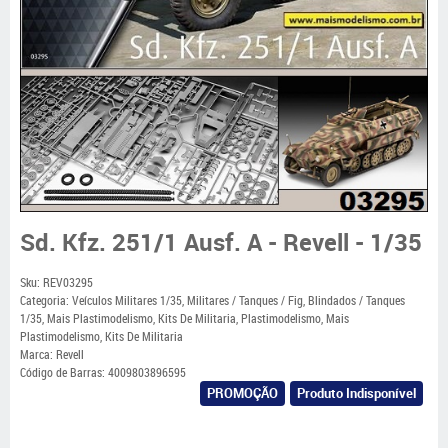
Sd. Kfz. 251/1 Ausf. A - Revell - 1/35
Sku:
REV03295
Categoria:
Veículos Militares 1/35
,
Militares / Tanques / Fig
,
Blindados / Tanques
1/35
,
Mais Plastimodelismo
,
Kits De Militaria
,
Plastimodelismo
,
Mais
Plastimodelismo
,
Kits De Militaria
Marca:
Revell
Código de Barras:
4009803896595
PROMOÇÃO
Produto Indisponível