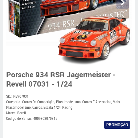
Porsche 934 RSR Jagermeister -
Revell 07031 - 1/24
Sku:
REV07031
Categoria:
Carros De Competição
,
Plastimodelismo
,
Carros E Acessórios
,
Mais
Plastimodelismo
,
Carros
,
Escala 1/24
,
Racing
Marca:
Revell
Código de Barras:
4009803070315
PROMOÇÃO