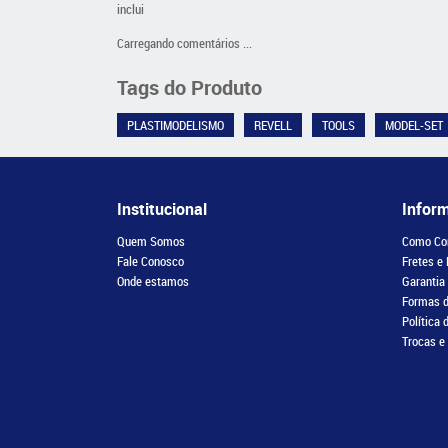
inclui
Carregando comentários ...
Tags do Produto
PLASTIMODELISMO
REVELL
TOOLS
MODEL-SET
Institucional
Infor
Quem Somos
Como Co
Fale Conosco
Fretes e
Onde estamos
Garantia
Formas 
Política 
Trocas e