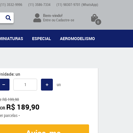
(11)
3532-9996
(11)
3586-7334
(11)
98307-9701
(WhatsApp)
Bem-vindo!
Entre
ou
Cadastre-se
0
MINIATURAS
ESPECIAL
AEROMODELISMO
nidade: un
un
e
R$ 199,90
R$ 189,90
POR
er parcelas