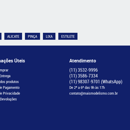
ALICATE
PINÇA
LIXA
ESTILETE
mações Úteis
Atendimento
(11)
3532-9996
mprar
(11)
3586-7334
 Entrega
(11)
98307-9701
(WhatsApp)
 dos produtos
de Pagamento
De 2ª a 6ª das 9h às 17h
de Privacidade
contato@maismodelismo.com.br
 Devoluções