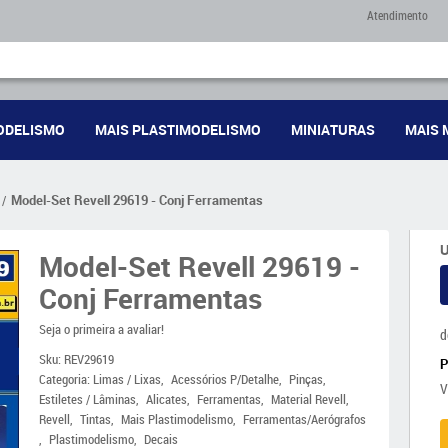
Atendimento
ODELISMO
MAIS PLASTIMODELISMO
MINIATURAS
MAIS 
Model-Set Revell 29619 - Conj Ferramentas
U
Model-Set Revell 29619 -
Conj Ferramentas
Seja o primeira a avaliar!
d
Sku:
REV29619
Categoria:
Limas / Lixas
Acessórios P/Detalhe
Pinças
V
Estiletes / Lâminas
Alicates
Ferramentas
Material Revell
Revell
Tintas
Mais Plastimodelismo
Ferramentas/Aerógrafos
Plastimodelismo
Decais