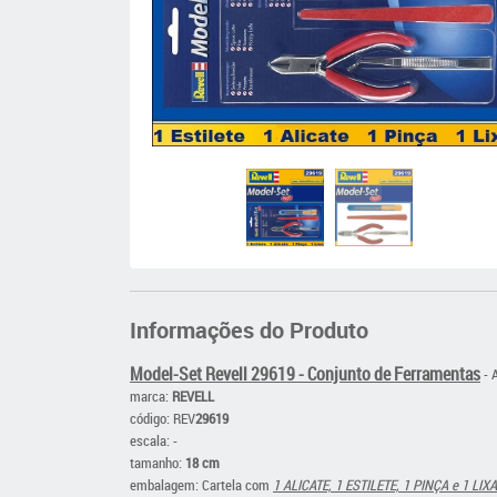
Informações do Produto
Model-Set Revell 29619 - Conjunto de Ferramentas
- A
marca:
REVELL
código: REV
29619
escala: -
tamanho:
18 cm
embalagem: Cartela com
1 ALICATE, 1 ESTILETE, 1 PINÇA e 1 LIX