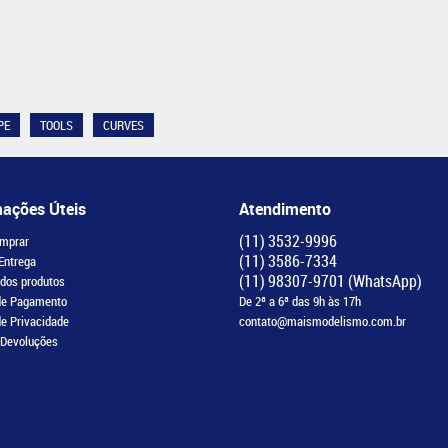
PE
TOOLS
CURVES
mações Úteis
Atendimento
(11)
3532-9996
mprar
(11)
3586-7334
 Entrega
(11)
98307-9701
(WhatsApp)
 dos produtos
de Pagamento
De 2ª a 6ª das 9h às 17h
de Privacidade
contato@maismodelismo.com.br
 Devoluções