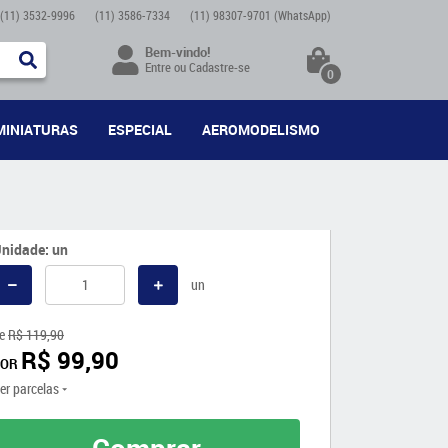
(11)
3532-9996
(11)
3586-7334
(11)
98307-9701
(WhatsApp)
Bem-vindo!
Entre
ou
Cadastre-se
0
MINIATURAS
ESPECIAL
AEROMODELISMO
nidade: un
un
e
R$ 119,90
R$ 99,90
POR
er parcelas