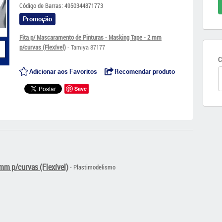
Código de Barras:
4950344871773
Promoção
Fita p/ Mascaramento de Pinturas - Masking Tape - 2 mm
p/curvas (Flexível)
- Tamiya 87177
C
Adicionar aos Favoritos
Recomendar produto
Save
mm p/curvas (Flexível)
- Plastimodelismo