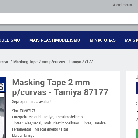
Atendimento
ODELISMO
MAIS PLASTIMODELISMO
MINIATURAS
MAIS 
amiya
Masking Tape 2 mm p/curvas - Tamiya 87177
U
Masking Tape 2 mm
p/curvas - Tamiya 87177
Seja o primeira a avaliar!
d
Sku:
TAM87177
Categoria:
Material Tamiya
Plastimodelismo
V
Tintas/Colas/Decal
Mais Plastimodelismo
Tintas
Tamiya
Ferramentas
Mascaramento / Fitas
Marca:
Tamiya