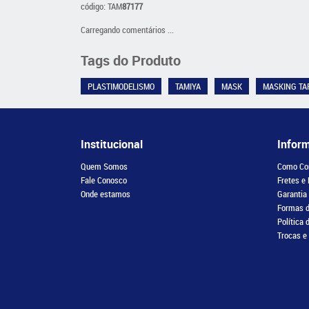
código: TAM
87177
Carregando comentários ...
Tags do Produto
PLASTIMODELISMO
TAMIYA
MASK
MASKING TA
Institucional
Infor
Quem Somos
Como Co
Fale Conosco
Fretes e
Onde estamos
Garantia
Formas 
Política 
Trocas e