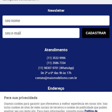
Newsletter
CADASTRAR
Atendimento
(11)
3532-9996
(11)
3586-7334
(11)
98307-9701
(WhatsApp)
De 2ª a 6ª das 9h às 17h
contato@maismodelismo.com.br
Endereço
Avenida Adolfo Pinheiro, 2056, CJ 34
-
Santo Amaro, São Paulo
-
SP
Para sua privacidade
CEP: 04734-003
Usamos cookies para garantir que oferecemos a melhor experiência em nosso site. Isso
inclui cookies de sites de redes sociais de terceiros e cookies de publicidade que podem
analisar seu uso deste site. Para mais informações, consulte nossa
Política de