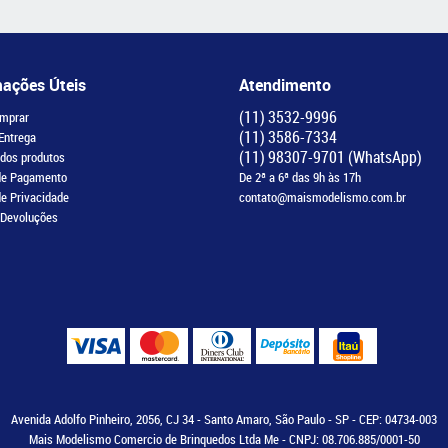
mações Úteis
Atendimento
(11)
3532-9996
mprar
(11)
3586-7334
 Entrega
(11)
98307-9701
(WhatsApp)
 dos produtos
de Pagamento
De 2ª a 6ª das 9h às 17h
de Privacidade
contato@maismodelismo.com.br
 Devoluções
Avenida Adolfo Pinheiro, 2056, CJ 34
-
Santo Amaro, São Paulo
-
SP
-
CEP: 04734-003
Mais Modelismo Comercio de Brinquedos Ltda Me - CNPJ: 08.706.885/0001-50