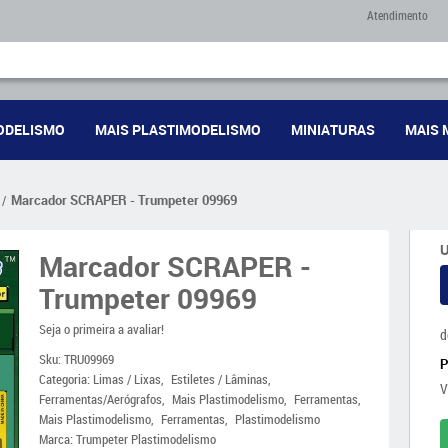
Atendimento
ODELISMO
MAIS PLASTIMODELISMO
MINIATURAS
MAIS 
Marcador SCRAPER - Trumpeter 09969
U
Marcador SCRAPER -
Trumpeter 09969
Seja o primeira a avaliar!
d
Sku:
TRU09969
Categoria:
Limas / Lixas
Estiletes / Lâminas
V
Ferramentas/Aerógrafos
Mais Plastimodelismo
Ferramentas
Mais Plastimodelismo
Ferramentas
Plastimodelismo
Marca:
Trumpeter Plastimodelismo