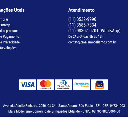
mações Úteis
Atendimento
(11)
3532-9996
mprar
(11)
3586-7334
 Entrega
(11)
98307-9701
(WhatsApp)
 dos produtos
de Pagamento
De 2ª a 6ª das 9h às 17h
de Privacidade
contato@maismodelismo.com.br
 Devoluções
Avenida Adolfo Pinheiro, 2056, CJ 34
-
Santo Amaro, São Paulo
-
SP
-
CEP: 04734-003
Mais Modelismo Comercio de Brinquedos Ltda Me - CNPJ: 08.706.885/0001-50