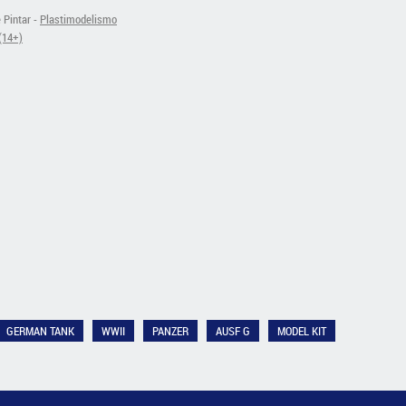
 Pintar -
Plastimodelismo
(14+)
GERMAN TANK
WWII
PANZER
AUSF G
MODEL KIT