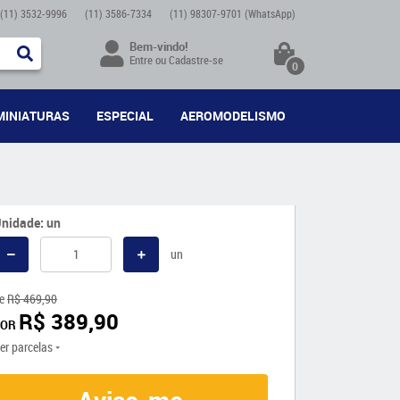
(11)
3532-9996
(11)
3586-7334
(11)
98307-9701
(WhatsApp)
Bem-vindo!
Entre
ou
Cadastre-se
0
MINIATURAS
ESPECIAL
AEROMODELISMO
nidade: un
un
e
R$ 469,90
R$ 389,90
POR
er parcelas