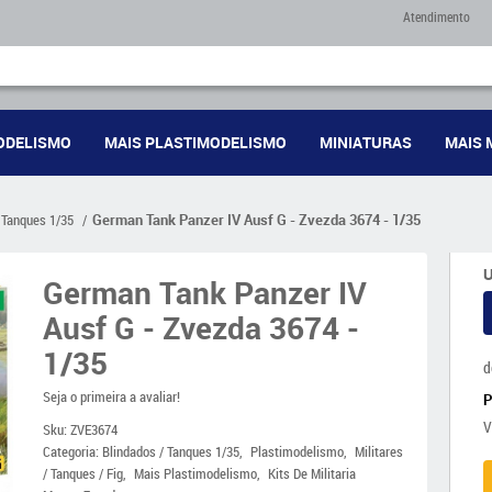
Atendimento
ODELISMO
MAIS PLASTIMODELISMO
MINIATURAS
MAIS 
 Tanques 1/35
German Tank Panzer IV Ausf G - Zvezda 3674 - 1/35
U
German Tank Panzer IV
Ausf G - Zvezda 3674 -
1/35
d
Seja o primeira a avaliar!
V
Sku:
ZVE3674
Categoria:
Blindados / Tanques 1/35
Plastimodelismo
Militares
/ Tanques / Fig
Mais Plastimodelismo
Kits De Militaria