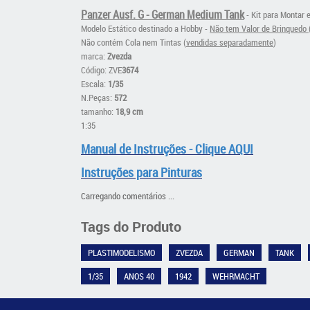
Panzer Ausf. G - German Medium Tank
-
Kit para Montar e
Modelo Estático destinado a Hobby -
Não tem Valor de Brinquedo 
Não contém Cola nem Tintas (
vendidas separadamente
)
marca:
Zvezda
Código: ZVE
3674
Escala:
1/35
N.Peças:
572
tamanho:
18,9 cm
1:35
Manual de Instruções - Clique AQUI
Instruções para Pinturas
Carregando comentários ...
Tags do Produto
PLASTIMODELISMO
ZVEZDA
GERMAN
TANK
1/35
ANOS 40
1942
WEHRMACHT