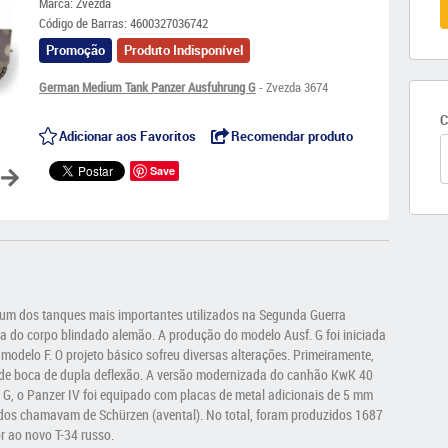
Marca:
Zvezda
Código de Barras:
4600327036742
Promoção
Produto Indisponível
German Medium Tank Panzer Ausfuhrung G
- Zvezda 3674
C
Adicionar aos Favoritos
Recomendar produto
Save
i um dos tanques mais importantes utilizados na Segunda Guerra
ça do corpo blindado alemão. A produção do modelo Ausf. G foi iniciada
odelo F. O projeto básico sofreu diversas alterações. Primeiramente,
o de boca de dupla deflexão. A versão modernizada do canhão KwK 40
o G, o Panzer IV foi equipado com placas de metal adicionais de 5 mm
ldados chamavam de Schürzen (avental). No total, foram produzidos 1687
or ao novo T-34 russo.