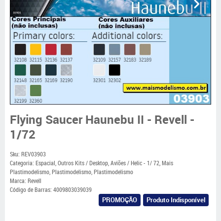
Flying Saucer Haunebu II - Revell -
1/72
Sku:
REV03903
Categoria:
Espacial
,
Outros Kits / Desktop
,
Aviões / Helic - 1/ 72
,
Mais
Plastimodelismo
,
Plastimodelismo
,
Plastimodelismo
Marca:
Revell
Código de Barras:
4009803039039
PROMOÇÃO
Produto Indisponível