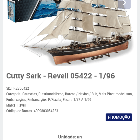
Cutty Sark - Revell 05422 - 1/96
Sku:
REV05422
Categoria:
Caravelas
,
Plastimodelismo
,
Barcos / Navios / Sub
,
Mais Plastimodelismo
,
Embarcações
,
Embarcações P/Escala
,
Escala 1/72 A 1/99
Marca:
Revell
Código de Barras:
4009803054223
PROMOÇÃO
Unidade: un