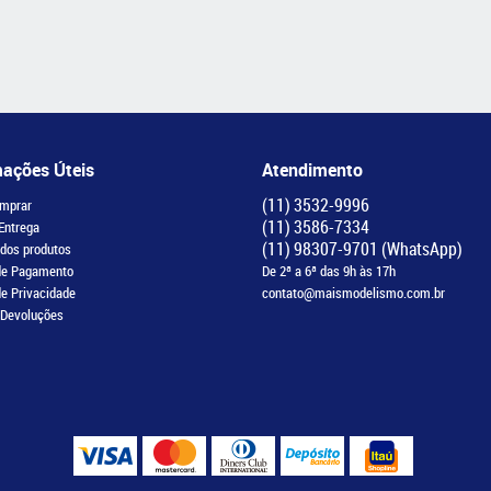
mações Úteis
Atendimento
(11)
3532-9996
mprar
(11)
3586-7334
 Entrega
(11)
98307-9701
(WhatsApp)
 dos produtos
de Pagamento
De 2ª a 6ª das 9h às 17h
de Privacidade
contato@maismodelismo.com.br
 Devoluções