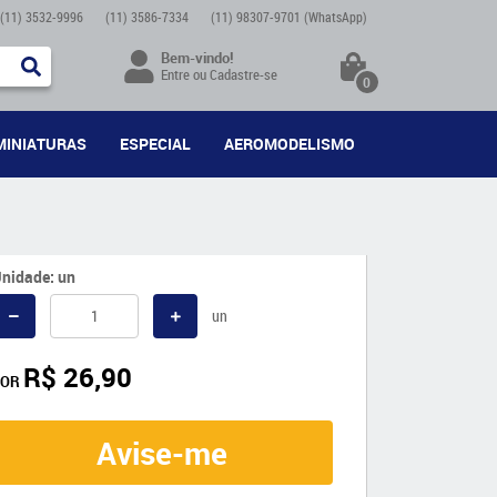
(11)
3532-9996
(11)
3586-7334
(11)
98307-9701
(WhatsApp)
Bem-vindo!
Entre
ou
Cadastre-se
0
MINIATURAS
ESPECIAL
AEROMODELISMO
nidade: un
un
R$ 26,90
POR
Avise-me