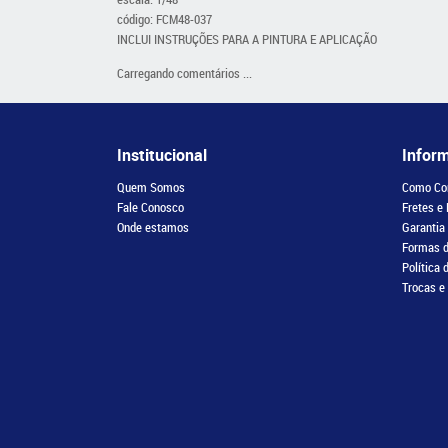
código: FCM48-037
INCLUI INSTRUÇÕES PARA A PINTURA E APLICAÇÃO
Carregando comentários ...
Institucional
Infor
Quem Somos
Como Co
Fale Conosco
Fretes e
Onde estamos
Garantia
Formas 
Política 
Trocas e