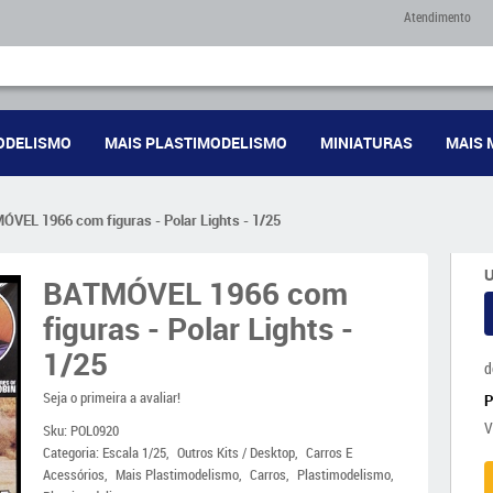
Atendimento
ODELISMO
MAIS PLASTIMODELISMO
MINIATURAS
MAIS 
ÓVEL 1966 com figuras - Polar Lights - 1/25
U
BATMÓVEL 1966 com
figuras - Polar Lights -
1/25
d
Seja o primeira a avaliar!
V
Sku:
POL0920
Categoria:
Escala 1/25
Outros Kits / Desktop
Carros E
Acessórios
Mais Plastimodelismo
Carros
Plastimodelismo