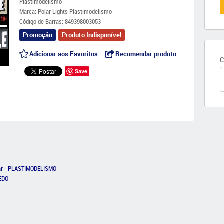
Plastimodelismo
Marca:
Polar Lights Plastimodelismo
Código de Barras:
849398003053
Promoção
Produto Indisponível
Adicionar aos Favoritos
Recomendar produto
C
Save
ntar - PLASTIMODELISMO
UEDO