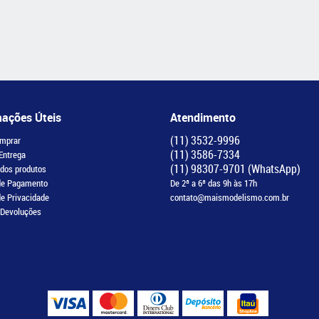
mações Úteis
Atendimento
(11)
3532-9996
mprar
(11)
3586-7334
 Entrega
(11)
98307-9701
(WhatsApp)
 dos produtos
de Pagamento
De 2ª a 6ª das 9h às 17h
de Privacidade
contato@maismodelismo.com.br
 Devoluções