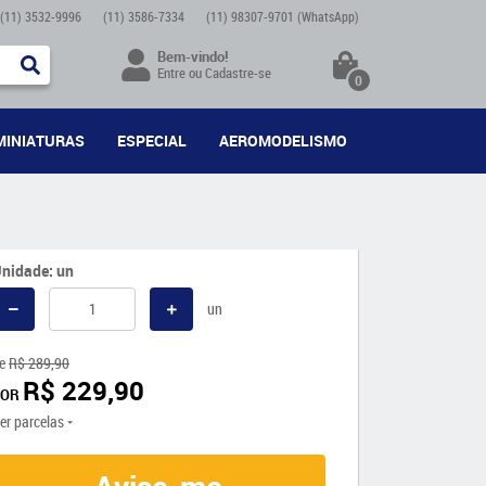
(11)
3532-9996
(11)
3586-7334
(11)
98307-9701
(WhatsApp)
Bem-vindo!
Entre
ou
Cadastre-se
0
MINIATURAS
ESPECIAL
AEROMODELISMO
nidade: un
un
e
R$ 289,90
R$ 229,90
POR
er parcelas