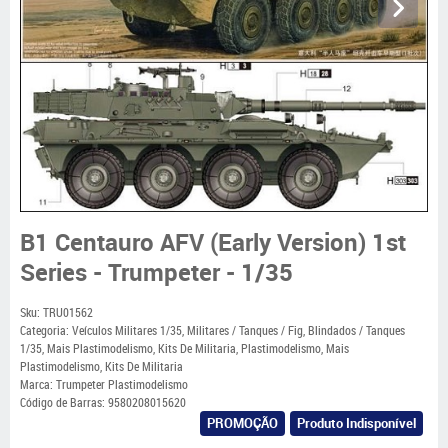
B1 Centauro AFV (Early Version) 1st
Series - Trumpeter - 1/35
Sku:
TRU01562
Categoria:
Veículos Militares 1/35
,
Militares / Tanques / Fig
,
Blindados / Tanques
1/35
,
Mais Plastimodelismo
,
Kits De Militaria
,
Plastimodelismo
,
Mais
Plastimodelismo
,
Kits De Militaria
Marca:
Trumpeter Plastimodelismo
Código de Barras:
9580208015620
PROMOÇÃO
Produto Indisponível