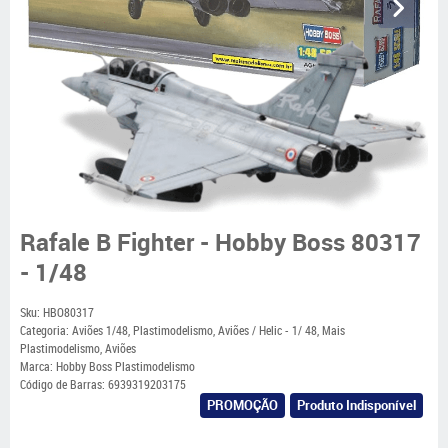
Rafale B Fighter - Hobby Boss 80317
- 1/48
Sku:
HBO80317
Categoria:
Aviões 1/48
,
Plastimodelismo
,
Aviões / Helic - 1/ 48
,
Mais
Plastimodelismo
,
Aviões
Marca:
Hobby Boss Plastimodelismo
Código de Barras:
6939319203175
PROMOÇÃO
Produto Indisponível