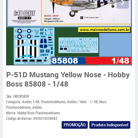
P-51D Mustang Yellow Nose - Hobby
Boss 85808 - 1/48
Sku:
HBO85808
Categoria:
Aviões 1/48
,
Plastimodelismo
,
Aviões / Helic - 1/ 48
,
Mais
Plastimodelismo
,
Aviões
Marca:
Hobby Boss Plastimodelismo
Código de Barras:
6939319258083
PROMOÇÃO
Produto Indisponível