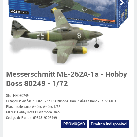
Messerschmitt ME-262A-1a - Hobby
Boss 80249 - 1/72
Sku:
HBO80249
Categoria:
Aviões A Jato 1/72
,
Plastimodelismo
,
Aviões / Helic - 1/ 72
,
Mais
Plastimodelismo
,
Aviões
,
Aviões 1/72
Marca:
Hobby Boss Plastimodelismo
Código de Barras:
6939319202499
PROMOÇÃO
Produto Indisponível